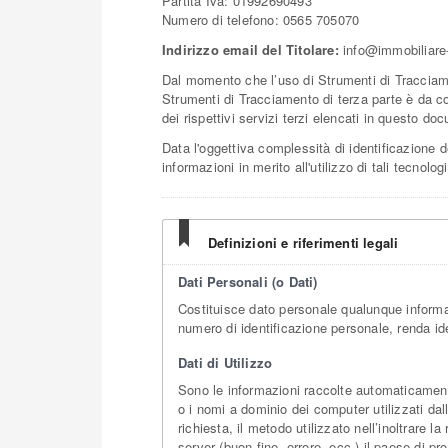
Partita Iva: 01992690493
Numero di telefono: 0565 705070
Indirizzo email del Titolare:
info@immobiliare-
Dal momento che l’uso di Strumenti di Tracciame
Strumenti di Tracciamento di terza parte è da co
dei rispettivi servizi terzi elencati in questo do
Data l'oggettiva complessità di identificazione de
informazioni in merito all'utilizzo di tali tecnol
Definizioni e riferimenti legali
Dati Personali (o Dati)
Costituisce dato personale qualunque informa
numero di identificazione personale, renda ide
Dati di Utilizzo
Sono le informazioni raccolte automaticamente 
o i nomi a dominio dei computer utilizzati dal
richiesta, il metodo utilizzato nell’inoltrare l
server (buon fine, errore, ecc.) il paese di pr