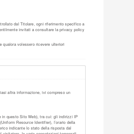
lato dal Titolare, ogni riferimento specifico a
ntilmente invitati a consultare la privacy policy
re qualora volessero ricevere ulteriori
asi altra informazione, ivi compreso un
n questo Sito Web), tra cui: gli indirizzi IP
Uniform Resource Identifier), l’orario della
erico indicante lo stato della risposta dal
l visitatore, le varie connotazioni temporali