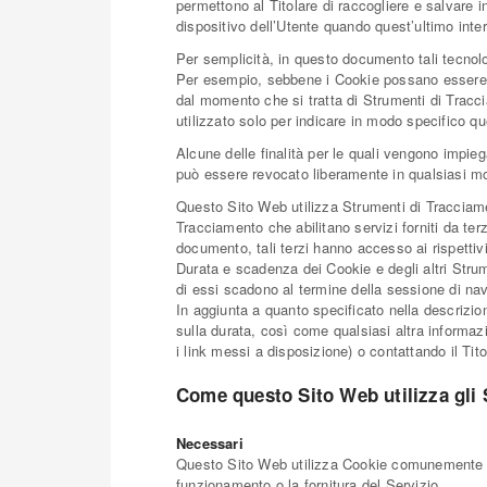
permettono al Titolare di raccogliere e salvare i
dispositivo dell’Utente quando quest’ultimo int
Per semplicità, in questo documento tali tecnolo
Per esempio, sebbene i Cookie possano essere usa
*Il t
dal momento che si tratta di Strumenti di Tracc
utilizzato solo per indicare in modo specifico qu
Alcune delle finalità per le quali vengono impie
può essere revocato liberamente in qualsiasi m
Ho
Questo Sito Web utilizza Strumenti di Tracciame
Tracciamento che abilitano servizi forniti da te
V
documento, tali terzi hanno accesso ai rispettiv
Durata e scadenza dei Cookie e degli altri Strum
*Cont
di essi scadono al termine della sessione di nav
In aggiunta a quanto specificato nella descrizion
sulla durata, così come qualsiasi altra informazio
i link messi a disposizione) o contattando il Tito
Come questo Sito Web utilizza gli
Necessari
Questo Sito Web utilizza Cookie comunemente dett
funzionamento o la fornitura del Servizio.