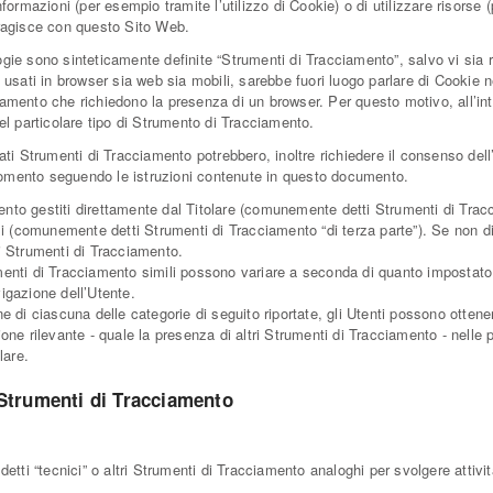
nformazioni (per esempio tramite l’utilizzo di Cookie) o di utilizzare risors
eragisce con questo Sito Web.
gie sono sinteticamente definite “Strumenti di Tracciamento”, salvo vi sia r
ti in browser sia web sia mobili, sarebbe fuori luogo parlare di Cookie nel
uo nome
iamento che richiedono la presenza di un browser. Per questo motivo, all’in
el particolare tipo di Strumento di Tracciamento.
gati Strumenti di Tracciamento potrebbero, inoltre richiedere il consenso del
omento seguendo le istruzioni contenute in questo documento.
 letto e accetto le condizioni della
privacy policy
.
nto gestiti direttamente dal Titolare (comunemente detti Strumenti di Tracc
rzi (comunemente detti Strumenti di Tracciamento “di terza parte”). Se non d
oglio ricevere immobili simili da Immobiliare Arcobaleno.
i Strumenti di Tracciamento.
enti di Tracciamento simili possono variare a seconda di quanto impostato d
rollo Antispam: qual è il numero fra 2 e 4?
igazione dell’Utente.
e di ciascuna delle categorie di seguito riportate, gli Utenti possono ottene
ne rilevante - quale la presenza di altri Strumenti di Tracciamento - nelle pri
lare.
INVIA
 Strumenti di Tracciamento
i “tecnici” o altri Strumenti di Tracciamento analoghi per svolgere attivit