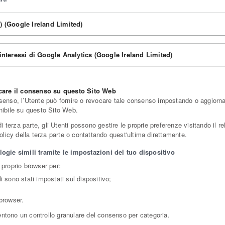
) (Google Ireland Limited)
 interessi di Google Analytics (Google Ireland Limited)
ocare il consenso su questo Sito Web
nsenso, l’Utente può fornire o revocare tale consenso impostando o aggiornan
onibile su questo Sito Web.
erza parte, gli Utenti possono gestire le proprie preferenze visitando il rela
 policy della terza parte o contattando quest'ultima direttamente.
ogie simili tramite le impostazioni del tuo dispositivo
 proprio browser per:
i sono stati impostati sul dispositivo;
 browser.
entono un controllo granulare del consenso per categoria.