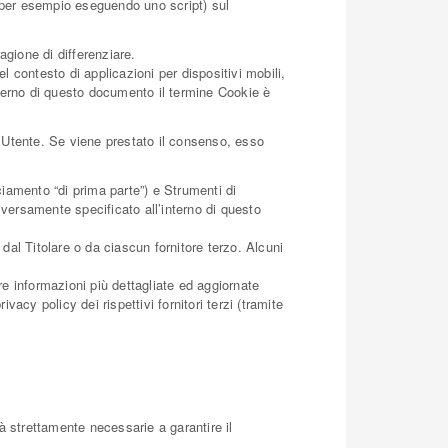
e (per esempio eseguendo uno script) sul
agione di differenziare.
 contesto di applicazioni per dispositivi mobili,
terno di questo documento il termine Cookie è
l’Utente. Se viene prestato il consenso, esso
iamento “di prima parte”) e Strumenti di
iversamente specificato all’interno di questo
al Titolare o da ciascun fornitore terzo. Alcuni
re informazioni più dettagliate ed aggiornate
vacy policy dei rispettivi fornitori terzi (tramite
à strettamente necessarie a garantire il