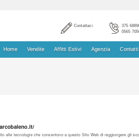
ICI SENZA IMPEGNO
Contattaci
375 6889
0565 705
Home
Vendite
Affitti Estivi
Agenzia
Contatti
Immobiliare Arcobaleno
375 6889862
uo indirizzo Email
arcobaleno.it/
o alle tecnologie che consentono a questo Sito Web di raggiungere gli scopi
uo telefono