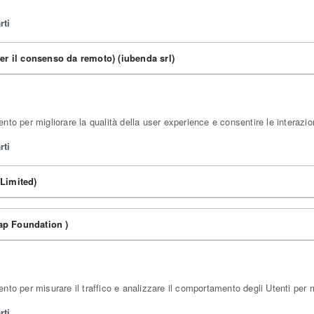
rti
er il consenso da remoto) (iubenda srl)
to per migliorare la qualità della user experience e consentire le interazio
rti
Limited)
p Foundation )
to per misurare il traffico e analizzare il comportamento degli Utenti per mi
rti