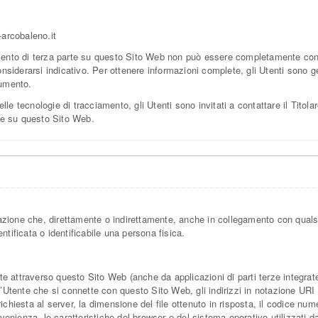
arcobaleno.it
nto di terza parte su questo Sito Web non può essere completamente control
nsiderarsi indicativo. Per ottenere informazioni complete, gli Utenti sono ge
cumento.
lle tecnologie di tracciamento, gli Utenti sono invitati a contattare il Titola
ogie su questo Sito Web.
zione che, direttamente o indirettamente, anche in collegamento con qualsi
ntificata o identificabile una persona fisica.
attraverso questo Sito Web (anche da applicazioni di parti terze integrate i
l’Utente che si connette con questo Sito Web, gli indirizzi in notazione URI (
a richiesta al server, la dimensione del file ottenuto in risposta, il codice num
ovenienza, le caratteristiche del browser e del sistema operativo utilizzati da