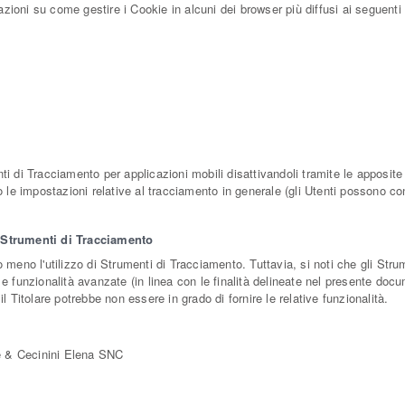
ioni su come gestire i Cookie in alcuni dei browser più diffusi ai seguenti i
ti di Tracciamento per applicazioni mobili disattivandoli tramite le apposite 
 o le impostazioni relative al tracciamento in generale (gli Utenti possono co
i Strumenti di Tracciamento
 o meno l'utilizzo di Strumenti di Tracciamento. Tuttavia, si noti che gli S
 e funzionalità avanzate (in linea con le finalità delineate nel presente doc
il Titolare potrebbe non essere in grado di fornire le relative funzionalità.
e & Cecinini Elena SNC