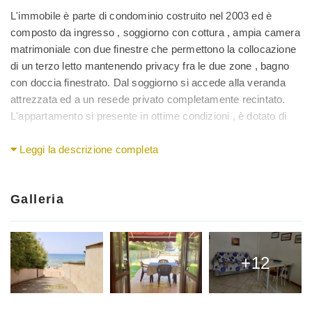
L'immobile è parte di condominio costruito nel 2003 ed è
composto da ingresso , soggiorno con cottura , ampia camera
matrimoniale con due finestre che permettono la collocazione
di un terzo letto mantenendo privacy fra le due zone , bagno
con doccia finestrato. Dal soggiorno si accede alla veranda
attrezzata ed a un resede privato completamente recintato.
L'appartamento si presente in ottime condizioni , è dotato di
impianto di climatizzazione , posto auto esclusivo e ampia
cantina al piano seminterrato.
Leggi la descrizione completa
A soli 50 mt si ha la bellissima spiaggia in uno dei migliori
punti della costa nella zona sud del paese meglio conosciuta
Galleria
come Principessa. All'interno del condominio è presente una
piscina che garantisce pieno relax con le sue attrezzature
durante le giornate ventose.
+12
L'appartamento viene venduto completo di arredi, attrezzature
spiaggia e giardino.
Chiavi in mano per chi desidera fare un investimento ad uso