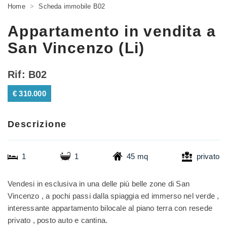
*Il tuo indirizzo Email
Home
Scheda immobile B02
*Il tuo nome
Appartamento in vendita a
San Vincenzo (Li)
*Il nome del tuo amico
Ho letto e accetto le condizioni della
privacy policy
.
Rif: B02
Voglio ricevere immobili simili da Immobiliare Arcobaleno.
€ 310.000
*L'indirizzo Email del tuo amico
*Controllo Antispam: qual è il numero fra 3 e 5?
Descrizione
*Controllo Antispam: qual è il numero fra 6 e 8?
1
1
45 mq
privato
INVIA
Vendesi in esclusiva in una delle più belle zone di San
Vincenzo , a pochi passi dalla spiaggia ed immerso nel verde ,
INVIA
interessante appartamento bilocale al piano terra con resede
privato , posto auto e cantina.